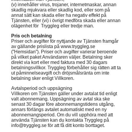
(v) innehåller virus, trojaner, internetmaskar, annan
skadlig mjukvara eller skadlig kod, eller som på
annat sätt kan skada eller ha negativ effekt på
Tjänsten, eller (vi) i övrigt medföra skada eller annan
olägenhet för Tryggleg eller tredje man.
Pris och betalning
Priser och avgifter för nyttjande av Tjänsten framgår
av gällande prislista på www.tryggleg.se
(”Hemsidan”). Priser och avgifter varierar beroende
på vilket paket Användaren väljer. Betalning sker
direkt via kort eller med faktura med 30 dagars
betalningsvillkor. Tryggleg förbehåller sig rätten att ta
ut påminnelseavgift och dröjsmålsränta om inte
betalning sker enligt Villkoren.
Avtalsperiod och uppsägning
Villkoren om Tjänsten gäller under avtalat tid enligt
valt abonnemang. Uppsägning av avtal ska ske
senast 30 dagar före abonnemangstidens utgång,
annars förlängs avtalet automatiskt med en ny
abonnemangsperiod. Om du vill upphöra med att
använda Tjänsten kan du kontakta Tryggleg på
info@tryggleg.se för att få ditt konto borttaget.