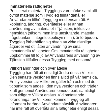
Immateriella rättigheter
Publicerat material, Trygglegs varumärke samt allt
övrigt material som Tryggleg tillhandahåller
Användaren tillhör Tryggleg med ensamrätt. All
kopiering, ändring, överlåtelse eller annan
användning av materialet i Tjänsten, inklusive
hemsidan (såsom, men inte uteslutande, material i
frågebanken, integritetspolicyn m.m.), är förbjuden.
Tryggleg förbehåller sig rätten att vidta rättsliga
åtgärder vid otillåten användning av sina
immateriella rättigheter. Om immateriella rättigheter
uppkommer till följd av Användarens användning av
Tjänsten tillfaller dessa Tryggleg med ensamrätt.
Villkorsändringar och överlåtelse
Tryggleg har rätt att ensidigt ändra dessa Villkor.
Den senaste versionen finns alltid på vår hemsida.
En ny version av Villkoren gäller från och med den
tidpunkt som anges i den nya versionen och träder i
kraft gentemot Användaren omedelbart, samtidigt
som tidigare Villkor ersätts. Vid omfattande
förändringar av Villkoren kommer Tryggleg att
informera berörda Användare särskilt. Användaren
har inte rätt att överlåta sina rättigheter enligt dessa