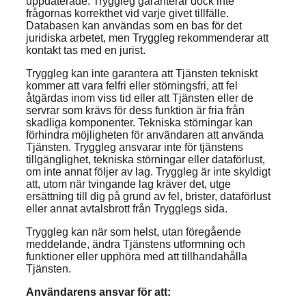
uppdaterade. Tryggleg garanterar dock inte
frågornas korrekthet vid varje givet tillfälle.
Databasen kan användas som en bas för det
juridiska arbetet, men Tryggleg rekommenderar att
kontakt tas med en jurist.
Tryggleg kan inte garantera att Tjänsten tekniskt
kommer att vara felfri eller störningsfri, att fel
åtgärdas inom viss tid eller att Tjänsten eller de
servrar som krävs för dess funktion är fria från
skadliga komponenter. Tekniska störningar kan
förhindra möjligheten för användaren att använda
Tjänsten. Tryggleg ansvarar inte för tjänstens
tillgänglighet, tekniska störningar eller dataförlust,
om inte annat följer av lag. Tryggleg är inte skyldigt
att, utom när tvingande lag kräver det, utge
ersättning till dig på grund av fel, brister, dataförlust
eller annat avtalsbrott från Trygglegs sida.
Tryggleg kan när som helst, utan föregående
meddelande, ändra Tjänstens utformning och
funktioner eller upphöra med att tillhandahålla
Tjänsten.
Användarens ansvar för att: