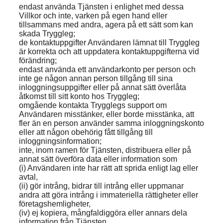
endast använda Tjänsten i enlighet med dessa
Villkor och inte, varken på egen hand eller
tillsammans med andra, agera på ett sätt som kan
skada Tryggleg;
de kontaktuppgifter Användaren lämnat till Tryggleg
är korrekta och att uppdatera kontaktuppgifterna vid
förändring;
endast använda ett användarkonto per person och
inte ge någon annan person tillgång till sina
inloggningsuppgifter eller på annat sätt överlåta
åtkomst till sitt konto hos Tryggleg;
omgående kontakta Trygglegs support om
Användaren misstänker, eller borde misstänka, att
fler än en person använder samma inloggningskonto
eller att någon obehörig fått tillgång till
inloggningsinformation;
inte, inom ramen för Tjänsten, distribuera eller på
annat sätt överföra data eller information som
(i) Användaren inte har rätt att sprida enligt lag eller
avtal,
(ii) gör intrång, bidrar till intrång eller uppmanar
andra att göra intrång i immateriella rättigheter eller
företagshemligheter,
(iv) ej kopiera, mångfaldiggöra eller annars dela
information från Tjänsten,