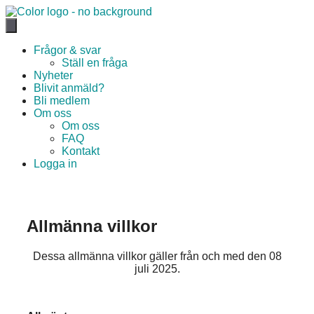
Hoppa
till
innehåll
Frågor & svar
Ställ en fråga
Nyheter
Blivit anmäld?
Bli medlem
Om oss
Om oss
FAQ
Kontakt
Logga in
Allmänna villkor
Dessa allmänna villkor gäller från och med den 08
juli 2025.