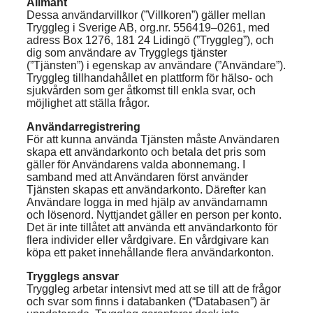
Allmänt
Dessa användarvillkor (”Villkoren”) gäller mellan
Tryggleg i Sverige AB, org.nr. 556419–0261, med
adress Box 1276, 181 24 Lidingö (”Tryggleg”), och
dig som användare av Trygglegs tjänster
(”Tjänsten”) i egenskap av användare (”Användare”).
Tryggleg tillhandahållet en plattform för hälso- och
sjukvården som ger åtkomst till enkla svar, och
möjlighet att ställa frågor.
Användarregistrering
För att kunna använda Tjänsten måste Användaren
skapa ett användarkonto och betala det pris som
gäller för Användarens valda abonnemang. I
samband med att Användaren först använder
Tjänsten skapas ett användarkonto. Därefter kan
Användare logga in med hjälp av användarnamn
och lösenord. Nyttjandet gäller en person per konto.
Det är inte tillåtet att använda ett användarkonto för
flera individer eller vårdgivare. En vårdgivare kan
köpa ett paket innehållande flera användarkonton.
Trygglegs ansvar
Tryggleg arbetar intensivt med att se till att de frågor
och svar som finns i databanken (“Databasen”) är