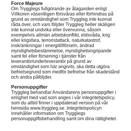
Force Majeure
Om Trygglegs fullgörande av åtaganden enligt
Villkoren väsentligen försvåras eller förhindras på
grund av omständighet som Tryggleg inte kunnat
råda över, och vars följder Tryggleg heller skäligen
inte kunnat undvika eller övervunna, såsom
exempelvis allmän arbetskonflikt, eldsvåda, krig
eller krigsfara, terroristattack, naturkatastrof,
inskränkningar i energitillförseln, ändrad
myndighetsbestämmelse, myndighetsingripande
samt fel eller försening i tjänster från
leverantör/underleverantör på grund av
omständighet som här angivits, ska detta utgöra
befrielsegrund som medför befrielse från skadestånd
och andra påföljder.
Personuppgifter
Tryggleg behandlar Användarens personuppgifter i
enlighet med vad som anges i vår integritetspolicy,
som du alltid finner i uppdaterad version på vår
hemsida www.tryggleg.se. Integritetspolicyn
innehåller information om Trygglegs
personuppgiftsbehandling samt om dina rättigheter.