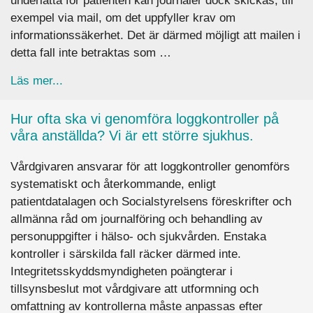
underlätta för patienten kan journaler dock skickas, till
exempel via mail, om det uppfyller krav om
informationssäkerhet. Det är därmed möjligt att mailen i
detta fall inte betraktas som …
about Jag har begärt att få min journal skickad
Läs mer...
Hur ofta ska vi genomföra loggkontroller på
våra anställda? Vi är ett större sjukhus.
Vårdgivaren ansvarar för att loggkontroller genomförs
systematiskt och återkommande, enligt
patientdatalagen och Socialstyrelsens föreskrifter och
allmänna råd om journalföring och behandling av
personuppgifter i hälso- och sjukvården. Enstaka
kontroller i särskilda fall räcker därmed inte.
Integritetsskyddsmyndigheten poängterar i
tillsynsbeslut mot vårdgivare att utformning och
omfattning av kontrollerna måste anpassas efter