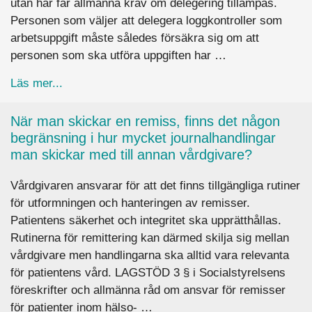
utan här får allmänna krav om delegering tillämpas.
Personen som väljer att delegera loggkontroller som
arbetsuppgift måste således försäkra sig om att
personen som ska utföra uppgiften har …
about Vem bör genomföra loggkontroller hos en
Läs mer...
När man skickar en remiss, finns det någon
begränsning i hur mycket journalhandlingar
man skickar med till annan vårdgivare?
Vårdgivaren ansvarar för att det finns tillgängliga rutiner
för utformningen och hanteringen av remisser.
Patientens säkerhet och integritet ska upprätthållas.
Rutinerna för remittering kan därmed skilja sig mellan
vårdgivare men handlingarna ska alltid vara relevanta
för patientens vård. LAGSTÖD 3 § i Socialstyrelsens
föreskrifter och allmänna råd om ansvar för remisser
för patienter inom hälso- …