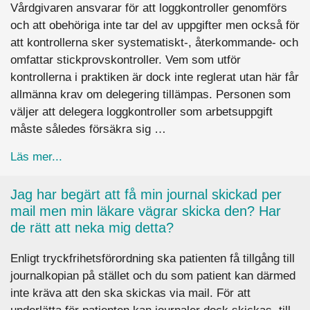
Vårdgivaren ansvarar för att loggkontroller genomförs
och att obehöriga inte tar del av uppgifter men också för
att kontrollerna sker systematiskt-, återkommande- och
omfattar stickprovskontroller. Vem som utför
kontrollerna i praktiken är dock inte reglerat utan här får
allmänna krav om delegering tillämpas. Personen som
väljer att delegera loggkontroller som arbetsuppgift
måste således försäkra sig …
about Kan vem som helst utföra loggkontroller e
Läs mer...
Jag har begärt att få min journal skickad per
mail men min läkare vägrar skicka den? Har
de rätt att neka mig detta?
Enligt tryckfrihetsförordning ska patienten få tillgång till
journalkopian på stället och du som patient kan därmed
inte kräva att den ska skickas via mail. För att