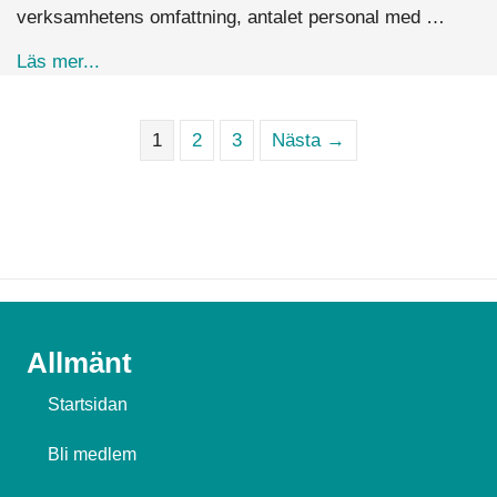
verksamhetens omfattning, antalet personal med …
about Hur ofta ska vi genomföra loggkontroller p
Läs mer...
1
2
3
Nästa →
Allmänt
Startsidan
Bli medlem