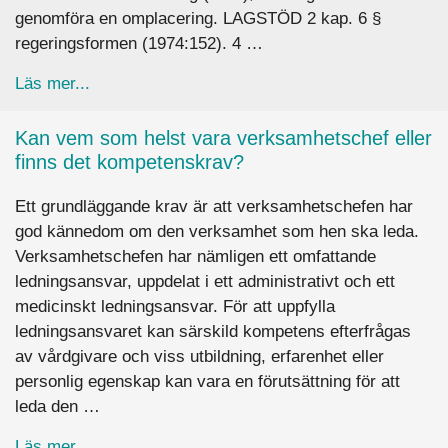
genomföra en omplacering. LAGSTÖD 2 kap. 6 §
regeringsformen (1974:152). 4 …
about Kan jag kräva att min personal vaccinera
Läs mer...
Kan vem som helst vara verksamhetschef eller
finns det kompetenskrav?
Ett grundläggande krav är att verksamhetschefen har
god kännedom om den verksamhet som hen ska leda.
Verksamhetschefen har nämligen ett omfattande
ledningsansvar, uppdelat i ett administrativt och ett
medicinskt ledningsansvar. För att uppfylla
ledningsansvaret kan särskild kompetens efterfrågas
av vårdgivare och viss utbildning, erfarenhet eller
personlig egenskap kan vara en förutsättning för att
leda den …
about Kan vem som helst vara verksamhetschef 
Läs mer...