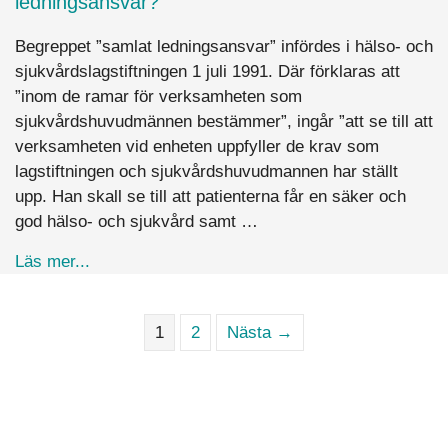
ledningsansvar?
Begreppet ”samlat ledningsansvar” infördes i hälso- och
sjukvårdslagstiftningen 1 juli 1991. Där förklaras att
”inom de ramar för verksamheten som
sjukvårdshuvudmännen bestämmer”, ingår ”att se till att
verksamheten vid enheten uppfyller de krav som
lagstiftningen och sjukvårdshuvudmannen har ställt
upp. Han skall se till att patienterna får en säker och
god hälso- och sjukvård samt …
about Vad menas med att en verksamhetschef in
Läs mer...
1
2
Nästa →