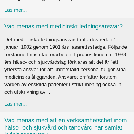
about Måste det finnas verksamhetschef inom b
Läs mer...
Vad menas med medicinskt ledningsansvar?
Det medicinska ledningsansvaret infördes redan 1
januari 1902 genom 1901 års lasarettsstadga. Följande
förklaring finns i lagförarbeten. I propositionen till 1983
års hälso- och sjukvårdslag förklaras att det är ”ett
yttersta ansvar för att underställd personal fullgör sina
medicinska åligganden. Ansvaret omfattar förutom
vården av enskilda patienter i strikt mening också in-
och utskrivning av …
about Vad menas med medicinskt ledningsansv
Läs mer...
Vad menas med att en verksamhetschef inom
hälso- och sjukvård och tandvård har samlat