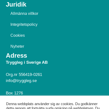
Juridik
Allmänna villkor
Integritetspolicy
Cookies
Nyheter
Adress
Tryggleg i Sverige AB
Org.nr 556419-0261
info@tryggleg.se
Box 1276
181 24 Lidingö
Denna webbplats använder sig av cookies. Du godkänner
detta genom att fortsätta surfa omkring på webbplatsen. Du