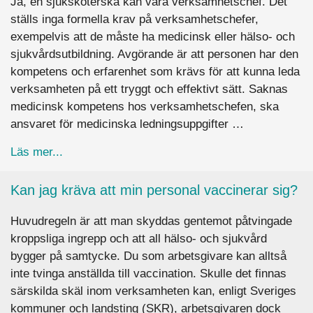
Ja, en sjuksköterska kan vara verksamhetschef. Det
ställs inga formella krav på verksamhetschefer,
exempelvis att de måste ha medicinsk eller hälso- och
sjukvårdsutbildning. Avgörande är att personen har den
kompetens och erfarenhet som krävs för att kunna leda
verksamheten på ett tryggt och effektivt sätt. Saknas
medicinsk kompetens hos verksamhetschefen, ska
ansvaret för medicinska ledningsuppgifter …
about Får sjuksköterskor bli verksamhetschefe
Läs mer...
Kan jag kräva att min personal vaccinerar sig?
Huvudregeln är att man skyddas gentemot påtvingade
kroppsliga ingrepp och att all hälso- och sjukvård
bygger på samtycke. Du som arbetsgivare kan alltså
inte tvinga anställda till vaccination. Skulle det finnas
särskilda skäl inom verksamheten kan, enligt Sveriges
kommuner och landsting (SKR), arbetsgivaren dock