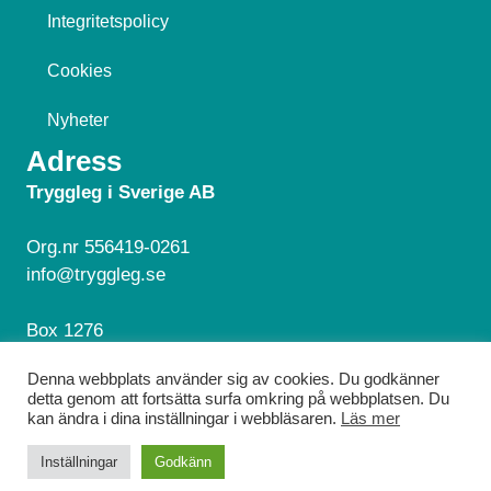
Integritetspolicy
Cookies
Nyheter
Adress
Tryggleg i Sverige AB
Org.nr 556419-0261
info@tryggleg.se
Box 1276
181 24 Lidingö
Denna webbplats använder sig av cookies. Du godkänner
detta genom att fortsätta surfa omkring på webbplatsen. Du
Hör av dig!
kan ändra i dina inställningar i webbläsaren.
Läs mer
© 2026 Tryggleg. Alla rättigheter reserverade.
Inställningar
Godkänn
Webbdesign av
EMS Design Webbyrå
.