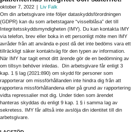
oktober 7, 2022
|
Liv Falk
Om din arbetsgivare inte följer dataskyddsförordningen
(GDPR) kan du som arbetstagare “visselblåsa” det till
Integritetsskyddsmyndigheten (IMY). Du kan kontakta IMY
via telefon, brev eller boka in ett personligt möte men IMY
avråder från att använda e-post då det inte bedöms vara ett
tillräckligt säker kontaktväg för den typen av information.
När IMY har tagit emot ditt ärende gör de en bedömning av
om tillsyn behöver inledas. Din arbetsgivare får enligt 3
kap. 1 § lag (2021:890) om skydd för personer som
rapporterar om missförhållanden inte hindra dig från att
rapportera missförhållandena eller på grund av rapportering
vidta repressalier mot dig. Under tiden som ärendet
hanteras skyddas du enligt 9 kap. 1 § i samma lag av
sekretess. IMY får alltså inte avslöja din identitet till din
arbetsgivare.