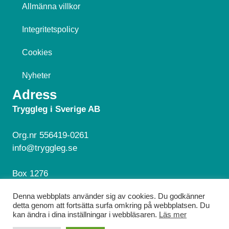
Allmänna villkor
Integritetspolicy
Cookies
Nyheter
Adress
Tryggleg i Sverige AB
Org.nr 556419-0261
info@tryggleg.se
Box 1276
181 24 Lidingö
Denna webbplats använder sig av cookies. Du godkänner
detta genom att fortsätta surfa omkring på webbplatsen. Du
Hör av dig!
kan ändra i dina inställningar i webbläsaren.
Läs mer
© 2026 Tryggleg. Alla rättigheter reserverade.