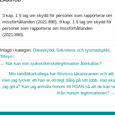
LAGSTÖD
3 kap. 1 § lag om skydd för personer som rapporterar om
missförhållanden (2021:890). 9 kap. 1 § lag om skydd för
personer som rapporterar om missförhållanden
(2021:890).
Inlagd i kategori:
Dataskydd
,
Sekretess och tystnadsplikt
,
Tillsyn
Posts
← När kan min sjuksköterskelegitimation återkallas?
navigation
Min tandläkarkollega har förvisso läkarexamen och allt,
men jag tycker att han är otroligt dålig på sitt jobb. Vad ska
jag göra? Kan jag anmäla honom till HSAN så att de kan ta
ifrån honom legitimationen? →