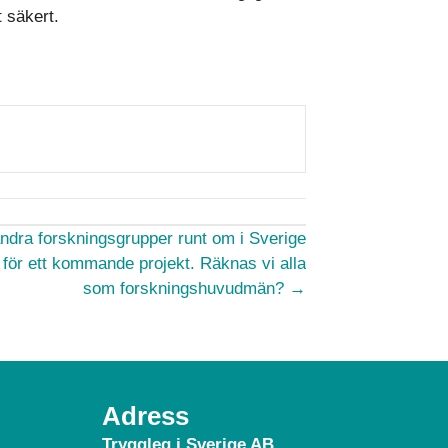
t säkert.
ndra forskningsgrupper runt om i Sverige
ör ett kommande projekt. Räknas vi alla
som forskningshuvudmän? →
Adress
Tryggleg i Sverige AB