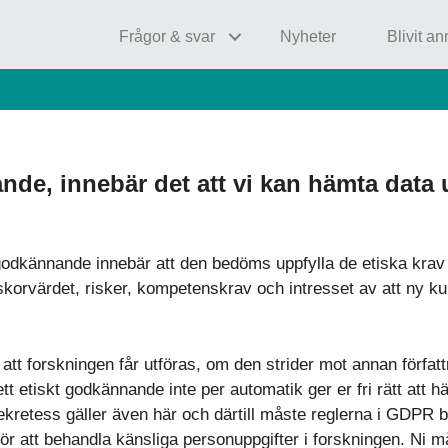
Frågor & svar
Nyheter
Blivit a
ande, innebär det att vi kan hämta data 
kgodkännande innebär att den bedöms uppfylla de etiska krav 
skorvärdet, risker, kompetenskrav och intresset av att ny 
att forskningen får utföras, om den strider mot annan författ
 att ett etiskt godkännande inte per automatik ger er fri rätt a
kretess gäller även här och därtill måste reglerna i GDPR 
för att behandla känsliga personuppgifter i forskningen. Ni måst