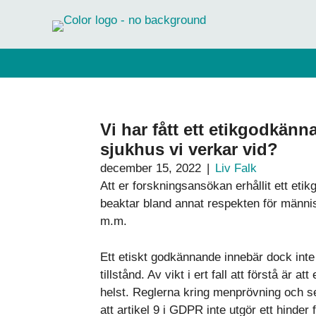
Hoppa
till
innehåll
Vi har fått ett etikgodkänn
sjukhus vi verkar vid?
december 15, 2022
|
Liv Falk
Att er forskningsansökan erhållit ett eti
beaktar bland annat respekten för männi
m.m.
Ett etiskt godkännande innebär dock inte 
tillstånd. Av vikt i ert fall att förstå är
helst. Reglerna kring menprövning och se
att artikel 9 i GDPR inte utgör ett hinder 