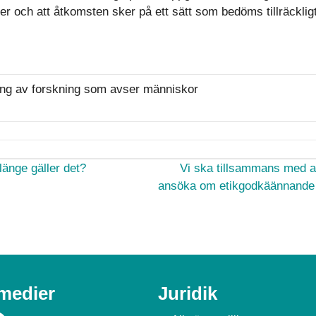
höver och att åtkomsten sker på ett sätt som bedöms tillräcklig
ing av forskning som avser människor
änge gäller det?
Vi ska tillsammans med a
ansöka om etikgodkäännande f
 medier
Juridik