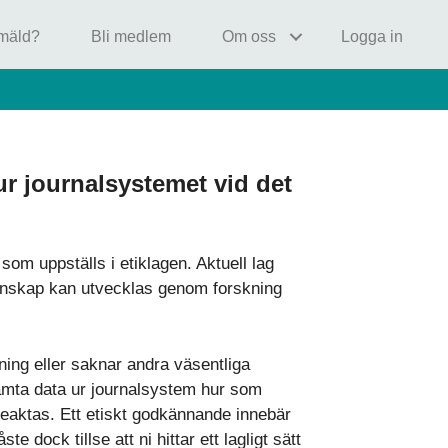
nmäld?
Bli medlem
Om oss
Logga in
ur journalsystemet vid det
som uppställs i etiklagen. Aktuell lag
kunskap kan utvecklas genom forskning
ning eller saknar andra väsentliga
tt hämta data ur journalsystem hur som
beaktas. Ett etiskt godkännande innebär
e dock tillse att ni hittar ett lagligt sätt