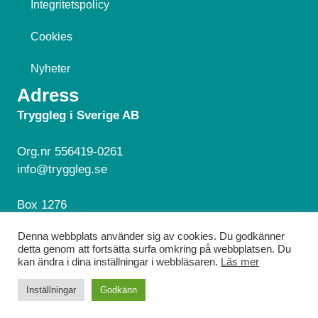
Integritetspolicy
Cookies
Nyheter
Adress
Tryggleg i Sverige AB
Org.nr 556419-0261
info@tryggleg.se
Box 1276
181 24 Lidingö
Denna webbplats använder sig av cookies. Du godkänner
detta genom att fortsätta surfa omkring på webbplatsen. Du
Hör av dig!
kan ändra i dina inställningar i webbläsaren.
Läs mer
© 2026 Tryggleg. Alla rättigheter reserverade.
Inställningar
Godkänn
Webbdesign av
EMS Design Webbyrå
.