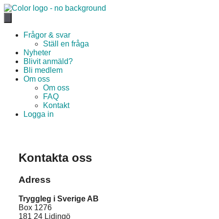
Hoppa
till
innehåll
Frågor & svar
Ställ en fråga
Nyheter
Blivit anmäld?
Bli medlem
Om oss
Om oss
FAQ
Kontakt
Logga in
Kontakta oss
Adress
Tryggleg i Sverige AB
Box 1276
181 24 Lidingö