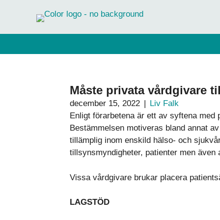
Hoppa
till
innehåll
Måste privata vårdgivare t
december 15, 2022
|
Liv Falk
Enligt förarbetena är ett av syftena med 
Bestämmelsen motiveras bland annat av at
tillämplig inom enskild hälso- och sjukvå
tillsynsmyndigheter, patienter men även 
Vissa vårdgivare brukar placera patientsä
LAGSTÖD