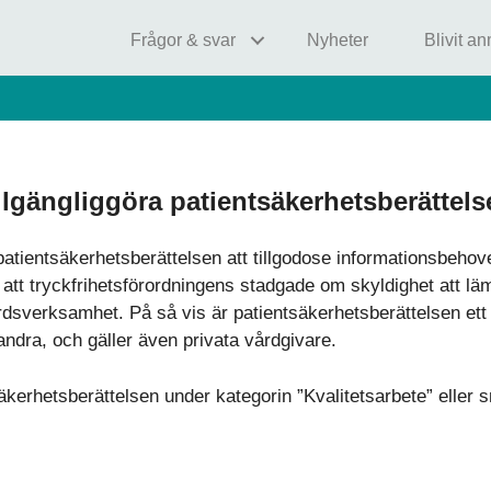
Frågor & svar
Nyheter
Blivit a
illgängliggöra patientsäkerhetsberättel
patientsäkerhetsberättelsen att tillgodose informationsbehov
t tryckfrihetsförordningens stadgade om skyldighet att läm
rdsverksamhet. På så vis är patientsäkerhetsberättelsen ett 
andra, och gäller även privata vårdgivare.
kerhetsberättelsen under kategorin ”Kvalitetsarbete” eller s