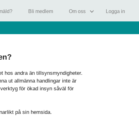
nmäld?
Bli medlem
Om oss
Logga in
sen?
et hos andra än tillsynsmyndigheter.
na ut allmänna handlingar inte är
verktyg för ökad insyn såväl för
narlikt på sin hemsida.