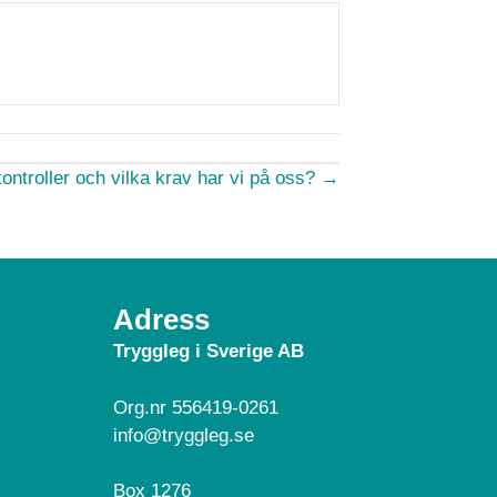
ontroller och vilka krav har vi på oss? →
Adress
Tryggleg i Sverige AB
Org.nr 556419-0261
info@tryggleg.se
Box 1276