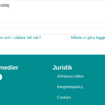
0:659)
on och i sådant fall när?
Måste vi göra loggk
 medier
Juridik
Allmänna villkor
Integritetspolicy
Cookies