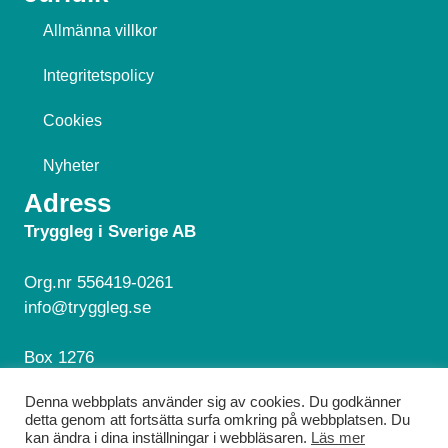
Allmänna villkor
Integritetspolicy
Cookies
Nyheter
Adress
Tryggleg i Sverige AB
Org.nr 556419-0261
info@tryggleg.se
Box 1276
181 24 Lidingö
Denna webbplats använder sig av cookies. Du godkänner
detta genom att fortsätta surfa omkring på webbplatsen. Du
Hör av dig!
kan ändra i dina inställningar i webbläsaren.
Läs mer