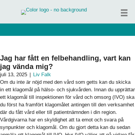
Hoppa
till
innehåll
Jag har fått en felbehandling, vart kan
jag vända mig?
juli 13, 2025
|
Liv Falk
Om du inte är nöjd med den vård som getts kan du skicka
in ett klagomål på hälso- och sjukvården. Innan du upprättar
ett klagomål till inspektionen för vård och omsorg (IVO) ska
du först ha framfört klagomålet antingen till den verksamhet
där du fått vård eller till patientnämnden i din region.
Vårdgivarna har en skyldighet att ta emot och svara på
synpunkter och klagomål. Om du gjort detta kan du sedan
anmäla ett klagomål till IVO. Hur IVO väljer att gå vidare får