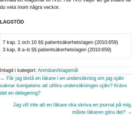
du veta inom några veckor.
LAGSTÖD
7 kap. 1 och 10 §§ patientsäkerhetslagen (2010:659)
3 kap. 8 a–b §§ patientsäkerhetslagen (2010:659)
Inlagd i kategori:
Anmälan/klagomål
Posts
← Får jag bistå en läkare i en undersökning om jag själv
saknar kompetens att utföra undersökningen själv? Krävs
navigation
det en delegering?
Jag vill inte att en läkare ska skriva en journal på mig,
måste läkaren göra det? →