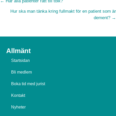
Posts
← Har alla patienter rätt till tolk?
navigation
Hur ska man tänka kring fullmakt för en patient som är
dement? →
Allmänt
Startsidan
Bli medlem
Boka tid med jurist
Kontakt
Nyheter