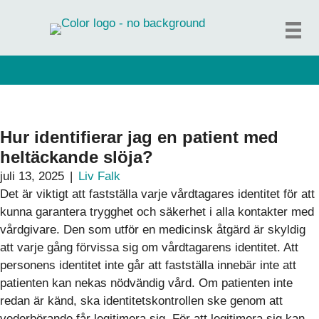
Hoppa
till
innehåll
Hur identifierar jag en patient med
heltäckande slöja?
juli 13, 2025
|
Liv Falk
Det är viktigt att fastställa varje vårdtagares identitet för att
kunna garantera trygghet och säkerhet i alla kontakter med
vårdgivare. Den som utför en medicinsk åtgärd är skyldig
att varje gång förvissa sig om vårdtagarens identitet. Att
personens identitet inte går att fastställa innebär inte att
patienten kan nekas nödvändig vård. Om patienten inte
redan är känd, ska identitetskontrollen ske genom att
vederbörande får legitimera sig. För att legitimera sig kan