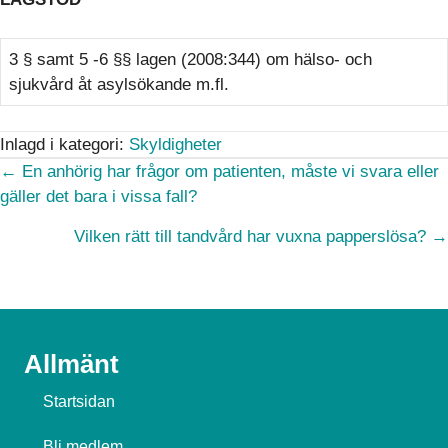
3 § samt 5 -6 §§ lagen (2008:344) om hälso- och
sjukvård åt asylsökande m.fl.
Inlagd i kategori:
Skyldigheter
Posts
← En anhörig har frågor om patienten, måste vi svara eller
gäller det bara i vissa fall?
navigation
Vilken rätt till tandvård har vuxna papperslösa? →
Allmänt
Startsidan
Bli medlem