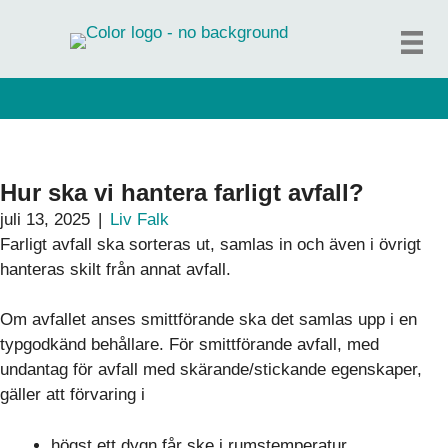
Hoppa
till
innehåll
Hur ska vi hantera farligt avfall?
juli 13, 2025
|
Liv Falk
Farligt avfall ska sorteras ut, samlas in och även i övrigt
hanteras skilt från annat avfall.
Om avfallet anses smittförande ska det samlas upp i en
typgodkänd behållare. För smittförande avfall, med
undantag för avfall med skärande/stickande egenskaper,
gäller att förvaring i
högst ett dygn får ske i rumstemperatur