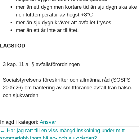
mer än ett dygn men kortare tid än sju dygn ska ske
i en lufttemperatur av högst +8°C
mer än sju dygn kräver att avfallet fryses
mer än ett år inte är tillåtet.
LAGSTÖD
3 kap. 11 a § avfallsförordningen
Socialstyrelsens föreskrifter och allmänna råd (SOSFS
2005:26) om hantering av smittförande avfall från hälso-
och sjukvården
Inlagd i kategori:
Ansvar
Posts
← Har jag rätt till en viss mängd inskolning under mitt
sommarjobb inom hälso- och sjukvården?