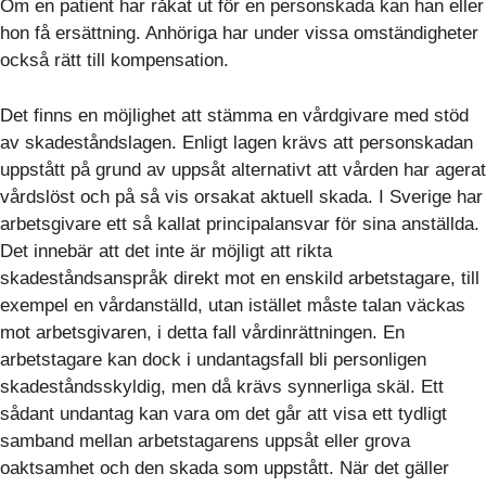
Om en patient har råkat ut för en personskada kan han eller
hon få ersättning. Anhöriga har under vissa omständigheter
också rätt till kompensation.
Det finns en möjlighet att stämma en vårdgivare med stöd
av skadeståndslagen. Enligt lagen krävs att personskadan
uppstått på grund av uppsåt alternativt att vården har agerat
vårdslöst och på så vis orsakat aktuell skada. I Sverige har
arbetsgivare ett så kallat principalansvar för sina anställda.
Det innebär att det inte är möjligt att rikta
skadeståndsanspråk direkt mot en enskild arbetstagare, till
exempel en vårdanställd, utan istället måste talan väckas
mot arbetsgivaren, i detta fall vårdinrättningen. En
arbetstagare kan dock i undantagsfall bli personligen
skadeståndsskyldig, men då krävs synnerliga skäl. Ett
sådant undantag kan vara om det går att visa ett tydligt
samband mellan arbetstagarens uppsåt eller grova
oaktsamhet och den skada som uppstått. När det gäller