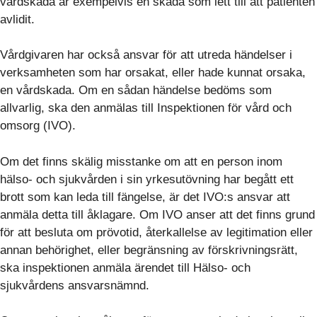
vårdskada är exempelvis en skada som lett till att patienten
avlidit.
Vårdgivaren har också ansvar för att utreda händelser i
verksamheten som har orsakat, eller hade kunnat orsaka,
en vårdskada. Om en sådan händelse bedöms som
allvarlig, ska den anmälas till Inspektionen för vård och
omsorg (IVO).
Om det finns skälig misstanke om att en person inom
hälso- och sjukvården i sin yrkesutövning har begått ett
brott som kan leda till fängelse, är det IVO:s ansvar att
anmäla detta till åklagare. Om IVO anser att det finns grund
för att besluta om prövotid, återkallelse av legitimation eller
annan behörighet, eller begränsning av förskrivningsrätt,
ska inspektionen anmäla ärendet till Hälso- och
sjukvårdens ansvarsnämnd.