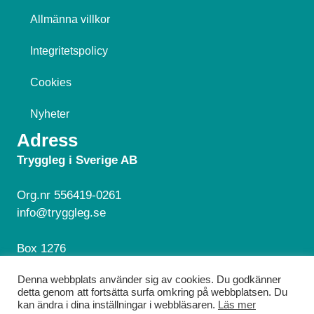
Allmänna villkor
Integritetspolicy
Cookies
Nyheter
Adress
Tryggleg i Sverige AB
Org.nr 556419-0261
info@tryggleg.se
Box 1276
181 24 Lidingö
Denna webbplats använder sig av cookies. Du godkänner
detta genom att fortsätta surfa omkring på webbplatsen. Du
Hör av dig!
kan ändra i dina inställningar i webbläsaren.
Läs mer