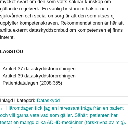
mycket svårt om den som valts saknar kunskap om
gällande regelverk. En vanlig brist inom hälso- och
sjukvården och social omsorg är att den som utses ej
uppfyller kompetenskraven. Rekommendationen är här att
anlita externt dataskyddsombud om kompetensen ej finns
internt.
LAGSTÖD
Artikel 37 dataskyddsförordningen
Artikel 39 dataskyddsförordningen
Patientdatalagen (2008:355)
Inlagd i kategori:
Dataskydd
Posts
← Häromdagen fick jag en intressant fråga från en patient
och vill gärna veta vad som gäller. Såhär: patienten har
navigation
testat en mängd olika ADHD-mediciner (förskrivna av mig).