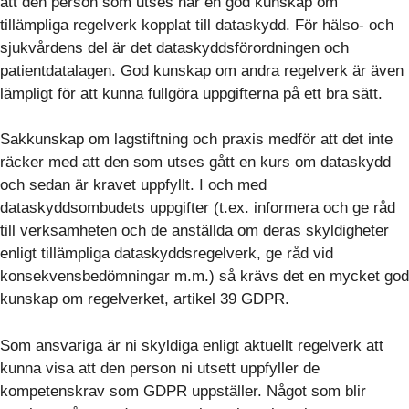
att den person som utses har en god kunskap om
tillämpliga regelverk kopplat till dataskydd. För hälso- och
sjukvårdens del är det dataskyddsförordningen och
patientdatalagen. God kunskap om andra regelverk är även
lämpligt för att kunna fullgöra uppgifterna på ett bra sätt.
Sakkunskap om lagstiftning och praxis medför att det inte
räcker med att den som utses gått en kurs om dataskydd
och sedan är kravet uppfyllt. I och med
dataskyddsombudets uppgifter (t.ex. informera och ge råd
till verksamheten och de anställda om deras skyldigheter
enligt tillämpliga dataskyddsregelverk, ge råd vid
konsekvensbedömningar m.m.) så krävs det en mycket god
kunskap om regelverket, artikel 39 GDPR.
Som ansvariga är ni skyldiga enligt aktuellt regelverk att
kunna visa att den person ni utsett uppfyller de
kompetenskrav som GDPR uppställer. Något som blir