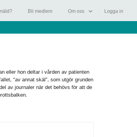
nmäld?
Bli medlem
Om oss
Logga in
 eller hon deltar i vården av patienten
fallet, “av annat skäl”, som utgör grunden
del av journaler när det behövs för att de
brottsbalken.