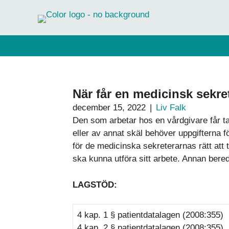
Hoppa
till
innehåll
När får en medicinsk sekret
december 15, 2022
|
Liv Falk
Den som arbetar hos en vårdgivare får ta
eller av annat skäl behöver uppgifterna f
för de medicinska sekreterarnas rätt att t
ska kunna utföra sitt arbete. Annan beredn
LAGSTÖD:
4 kap. 1 § patientdatalagen (2008:355)
4 kap. 2 § patientdatalagen (2008:355)