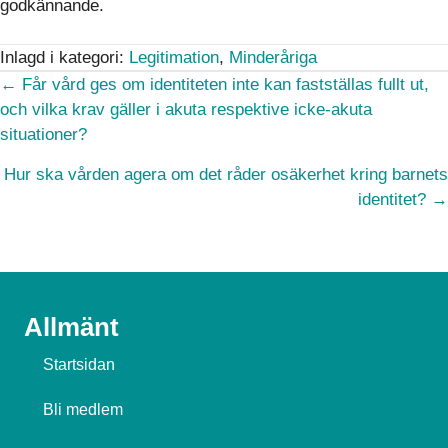
godkännande.
Inlagd i kategori:
Legitimation
,
Minderåriga
Posts
← Får vård ges om identiteten inte kan fastställas fullt ut,
och vilka krav gäller i akuta respektive icke-akuta
navigation
situationer?
Hur ska vården agera om det råder osäkerhet kring barnets
identitet? →
Allmänt
Startsidan
Bli medlem