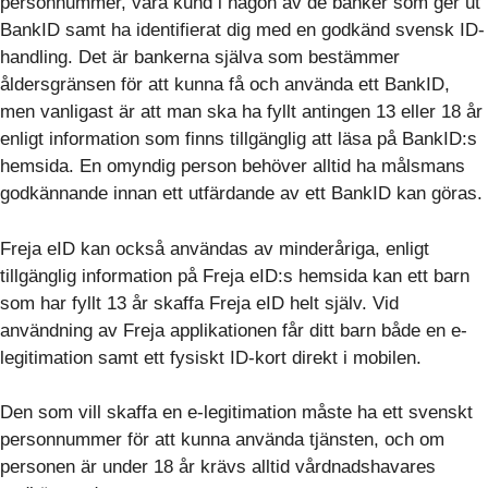
personnummer, vara kund i någon av de banker som ger ut
BankID samt ha identifierat dig med en godkänd svensk ID-
handling. Det är bankerna själva som bestämmer
åldersgränsen för att kunna få och använda ett BankID,
men vanligast är att man ska ha fyllt antingen 13 eller 18 år
enligt information som finns tillgänglig att läsa på BankID:s
hemsida. En omyndig person behöver alltid ha målsmans
godkännande innan ett utfärdande av ett BankID kan göras.
Freja eID kan också användas av minderåriga, enligt
tillgänglig information på Freja eID:s hemsida kan ett barn
som har fyllt 13 år skaffa Freja eID helt själv. Vid
användning av Freja applikationen får ditt barn både en e-
legitimation samt ett fysiskt ID-kort direkt i mobilen.
Den som vill skaffa en e-legitimation måste ha ett svenskt
personnummer för att kunna använda tjänsten, och om
personen är under 18 år krävs alltid vårdnadshavares