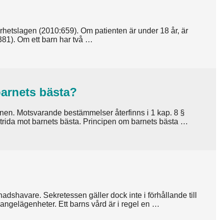
rhetslagen (2010:659). Om patienten är under 18 år, är
381). Om ett barn har två …
barnets bästa?
onen. Motsvarande bestämmelser återfinns i 1 kap. 8 §
strida mot barnets bästa. Principen om barnets bästa …
dnadshavare. Sekretessen gäller dock inte i förhållande till
angelägenheter. Ett barns vård är i regel en …