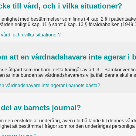
 till vård, och i vilka situationer?
 enlighet med bestämmelser som finns i 4 kap. 2 § i patientsäke
rden enligt 6 kap. 11 § samt 6 kap. 13 § föräldrabalken (1949:
ård, och i vilka situationer?
m att en vårdnadshavare inte agerar i 
rje åtgärd som rör barn, detta framgår av art. 3.1 Barnkonventi
en är inte bunden av vårdnadshavarens vilja ifall denna skulle 
en vårdnadshavare inte agerar i barnets bästa?
 del av barnets journal?
, om den enskilde är underårig, även i förhållande till dennes vår
ighet att bestämma i frågor som rör den underåriges personliga 