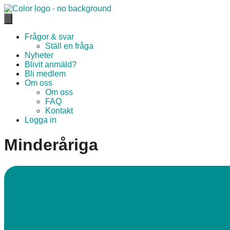
Hoppa
till
innehåll
Frågor & svar
Ställ en fråga
Nyheter
Blivit anmäld?
Bli medlem
Om oss
Om oss
FAQ
Kontakt
Logga in
Minderåriga