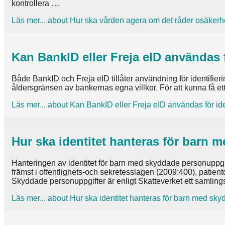
kontrollera …
Läs mer...
about Hur ska vården agera om det råder osäkerhet
Kan BankID eller Freja eID användas fö
Både BankID och Freja eID tillåter användning för identifierin
åldersgränsen av bankernas egna villkor. För att kunna få 
Läs mer...
about Kan BankID eller Freja eID användas för ident
Hur ska identitet hanteras för barn
Hanteringen av identitet för barn med skyddade personuppgifte
främst i offentlighets-och sekretesslagen (2009:400), patie
Skyddade personuppgifter är enligt Skatteverket ett samling
Läs mer...
about Hur ska identitet hanteras för barn med sk