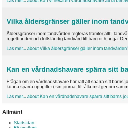
Läs mer...
about Kan vi neka en vårdnadshavare att ta del av
Vilka åldersgränser gäller inom tand
Åldersgränser inom tandvården regleras framför allt i tandv
regelbunden och fullständig tandvård till barn och unga. Denna
Läs mer...
about Vilka åldersgränser gäller inom tandvården
Kan en vårdnadshavare spärra sitt ba
Frågan om en vårdnadshavare har rätt att spärra sitt barns jo
kunna spärra uppgifter i sin journal för åtkomst genom sam
Läs mer...
about Kan en vårdnadshavare spärra sitt barns jo
Allmänt
Startsidan
Bli medlem