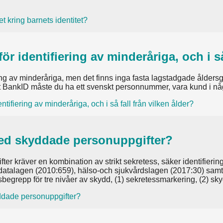
 kring barnets identitet?
r identifiering av minderåriga, och i så
g av minderåriga, men det finns inga fasta lagstadgade åldersgräns
ett BankID måste du ha ett svenskt personnummer, vara kund i 
ifiering av minderåriga, och i så fall från vilken ålder?
 med skyddade personuppgifter?
r kräver en kombination av strikt sekretess, säker identifiering
ntdatalagen (2010:659), hälso-och sjukvårdslagen (2017:30) samt
sbegrepp för tre nivåer av skydd, (1) sekretessmarkering, (2) s
yddade personuppgifter?