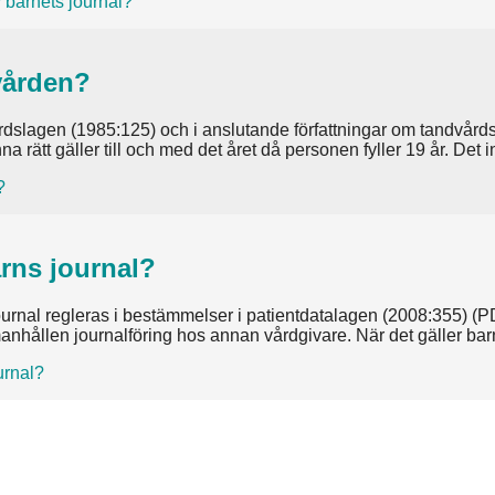
 barnets journal?
vården?
årdslagen (1985:125) och i anslutande författningar om tandvård
 rätt gäller till och med det året då personen fyller 19 år. Det i
?
rns journal?
urnal regleras i bestämmelser i patientdatalagen (2008:355) (PDL)
manhållen journalföring hos annan vårdgivare. När det gäller b
urnal?