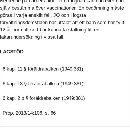
Beroende på barnets ålder och mognad kan han eller hon
själv bestämma över vaccinationer. En bedömning måste
göras i varje enskilt fall. JO och Högsta
förvaltningsdomstolen har uttalat att ett barn som har fyllt
12 år normalt sett bör kunna ta ställning till en
läkarundersökning i vissa fall.
LAGSTÖD
6 kap. 11 § föräldrabalken (1949:381)
6 kap. 13 § föräldrabalken (1949:381)
6 kap. 2 b § föräldrabalken (1949:381)
Prop. 2013/14:106, s. 66