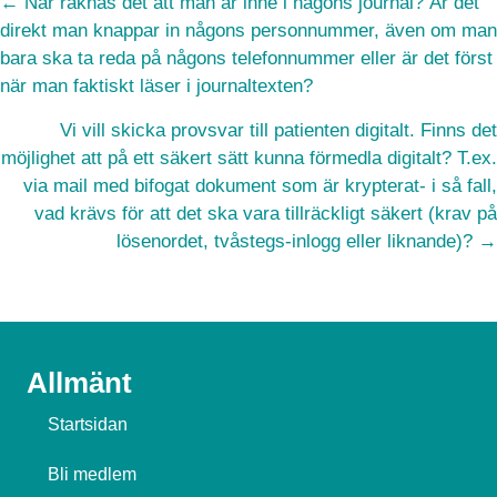
Posts
← När räknas det att man är inne i någons journal? Är det
direkt man knappar in någons personnummer, även om man
navigation
bara ska ta reda på någons telefonnummer eller är det först
när man faktiskt läser i journaltexten?
Vi vill skicka provsvar till patienten digitalt. Finns det
möjlighet att på ett säkert sätt kunna förmedla digitalt? T.ex.
via mail med bifogat dokument som är krypterat- i så fall,
vad krävs för att det ska vara tillräckligt säkert (krav på
lösenordet, tvåstegs-inlogg eller liknande)? →
Allmänt
Startsidan
Bli medlem