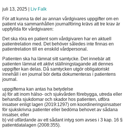
juli 13, 2025
|
Liv Falk
För att kunna ta del av annan vårdgivares uppgifter om en
patient via sammanhållen journalföring krävs att tre krav är
uppfyllda för vårdgivaren:
Det ska röra en patient som vårdgivaren har en aktuell
patientrelation med. Det behöver således inte finnas en
patientrelation till en enskild vårdpersonal.
Patienten ska ha lämnat sitt samtycke. Det innebär att
patienten lämnat ett aktivt ställningstagande att dennes
uppgifter kan delas. Då samtycken utgör obligatoriskt
innehåll i en journal bör detta dokumenteras i patientens
journal.
uppgifterna kan antas ha betydelse
a) för att inom hälso- och sjukvården förebygga, utreda eller
behandla sjukdomar och skador hos patienten, utföra
insatser enligt lagen (2019:1297) om koordineringsinsatser
för sjukskrivna patienter eller bedöma behovet av sådana
insatser, eller
b) vid utfärdande av ett sådant intyg som avses i 3 kap. 16 §
patientdatalagen (2008:355).