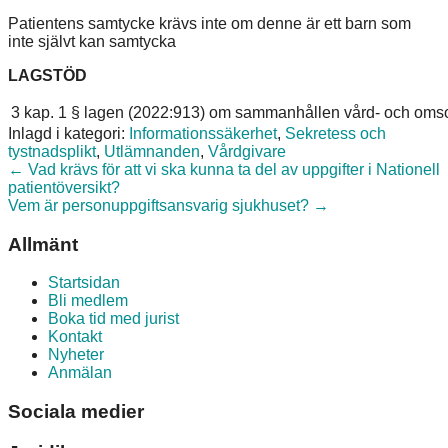
Patientens samtycke krävs inte om denne är ett barn som
inte självt kan samtycka
LAGSTÖD
3 kap. 1 § lagen (2022:913) om sammanhållen vård- och om
Inlagd i kategori:
Informationssäkerhet
,
Sekretess och
tystnadsplikt
,
Utlämnanden
,
Vårdgivare
Posts
← Vad krävs för att vi ska kunna ta del av uppgifter i Nationell
patientöversikt?
navigation
Vem är personuppgiftsansvarig sjukhuset? →
Allmänt
Startsidan
Bli medlem
Boka tid med jurist
Kontakt
Nyheter
Anmälan
Sociala medier