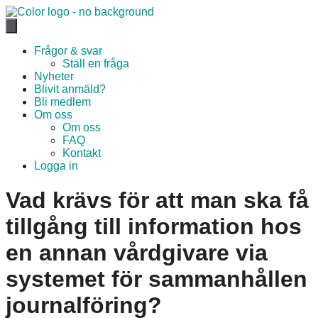
Hoppa
till
innehåll
Frågor & svar
Ställ en fråga
Nyheter
Blivit anmäld?
Bli medlem
Om oss
Om oss
FAQ
Kontakt
Logga in
Vad krävs för att man ska få
tillgång till information hos
en annan vårdgivare via
systemet för sammanhållen
journalföring?