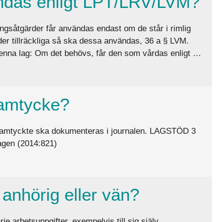
ändas enligt LPT/LRV/LVM?
ngsåtgärder får användas endast om de står i rimlig
rder tillräckliga så ska dessa användas, 36 a § LVM.
 denna lag: Om det behövs, får den som vårdas enligt …
T/LRV/LVM?
 samtycke?
ch samtyckte ska dokumenteras i journalen. LAGSTÖD 3
lagen (2014:821)
n anhörig eller vän?
ie arbetsuppgifter, exempelvis till sig själv,