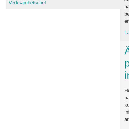
Verksamhetschef
nä
be
en
Lä
Ä
p
i
Hu
pa
ku
in
ar