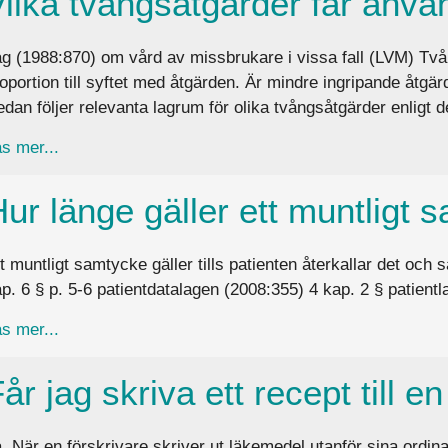
Vilka tvångsåtgärder får anv
g (1988:870) om vård av missbrukare i vissa fall (LVM) Två
oportion till syftet med åtgärden. Är mindre ingripande åtgä
dan följer relevanta lagrum för olika tvångsåtgärder enligt
about Vilka tvångsåtgärder får användas enligt LP
s mer...
ur länge gäller ett muntligt
t muntligt samtycke gäller tills patienten återkallar det o
p. 6 § p. 5-6 patientdatalagen (2008:355) 4 kap. 2 § patient
about Hur länge gäller ett muntligt samtycke?
s mer...
år jag skriva ett recept till e
. När en förskrivare skriver ut läkemedel utanför sina ordinar