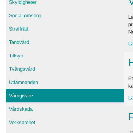
Skyldigheter
Social omsorg
La
pr
Straffrätt
Ne
Tandvård
Lä
Tillsyn
H
Tvångsvård
Et
Utlämnanden
ka
Vårdgivare
Lä
Vårdskada
F
Verksamhet
Ja