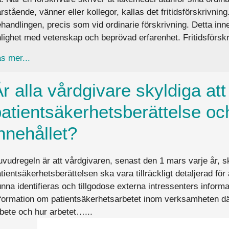
rstående, vänner eller kollegor, kallas det fritidsförskrivnin
handlingen, precis som vid ordinarie förskrivning. Detta inne
lighet med vetenskap och beprövad erfarenhet. Fritidsförs
about Får jag skriva ett recept till en anhörig eller v
s mer...
r alla vårdgivare skyldiga att
atientsäkerhetsberättelse oc
nnehållet?
vudregeln är att vårdgivaren, senast den 1 mars varje år, sk
tientsäkerhetsberättelsen ska vara tillräckligt detaljerad f
nna identifieras och tillgodose externa intressenters inform
formation om patientsäkerhetsarbetet inom verksamheten där 
bete och hur arbetet…...