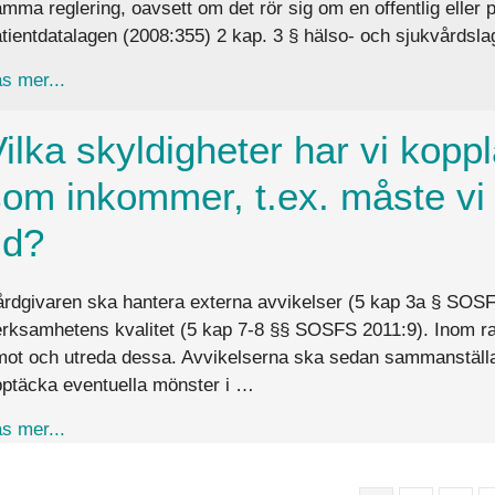
mma reglering, oavsett om det rör sig om en offentlig elle
tientdatalagen (2008:355) 2 kap. 3 § hälso- och sjukvårdsl
about Är det någon skillnad på informationen i ett lo
s mer...
ilka skyldigheter har vi koppl
som inkommer, t.ex. måste vi
id?
rdgivaren ska hantera externa avvikelser (5 kap 3a § SOSF
rksamhetens kvalitet (5 kap 7-8 §§ SOSFS 2011:9). Inom ram
ot och utreda dessa. Avvikelserna ska sedan sammanställa
ptäcka eventuella mönster i …
about Vilka skyldigheter har vi kopplat till externa
s mer...