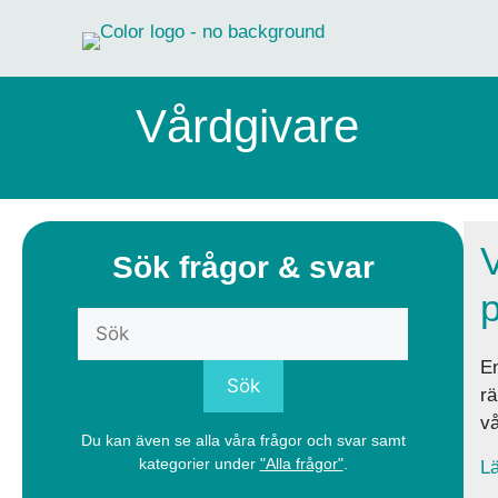
Hoppa
till
innehåll
Vårdgivare
V
Sök frågor & svar
p
En
rä
vå
Du kan även se alla våra frågor och svar samt
kategorier under
"Alla frågor"
.
Lä