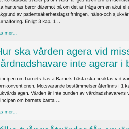
a hanteras beror däremot på om det är fråga om en akut ell
kgrund av patientsäkerhetslagstiftningen, hälso-och sjukvård
urnalföring. Enligt 3 kap. 1 …
about Får vård ges om identiteten inte kan fastställas
s mer...
Hur ska vården agera vid mis
årdnadshavare inte agerar i 
incipen om barnets bästa Barnets bästa ska beaktas vid varj
rnkonventionen. Motsvarande bestämmelser återfinns i 1 kap
ukvårdslagen. Vården är inte bunden av vårdnadshavarens vil
rincipen om barnets bästa …
about Hur ska vården agera vid misstanke om att en
s mer...