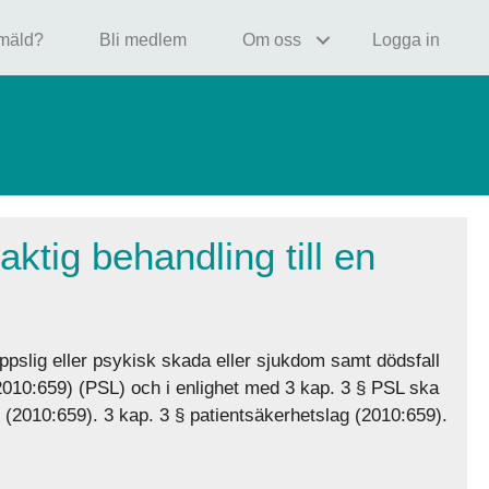
nmäld?
Bli medlem
Om oss
Logga in
ktig behandling till en
oppslig eller psykisk skada eller sjukdom samt dödsfall
2010:659) (PSL) och i enlighet med 3 kap. 3 § PSL ska
(2010:659). 3 kap. 3 § patientsäkerhetslag (2010:659).
till en patient?