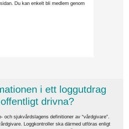
msidan. Du kan enkelt bli medlem genom
entsäkerhetsberättelse och finns det något krav på innehållet
mationen i ett loggutdrag
offentligt drivna?
o- och sjukvårdslagens definitioner av “vårdgivare”.
årdgivare. Loggkontroller ska därmed utföras enligt