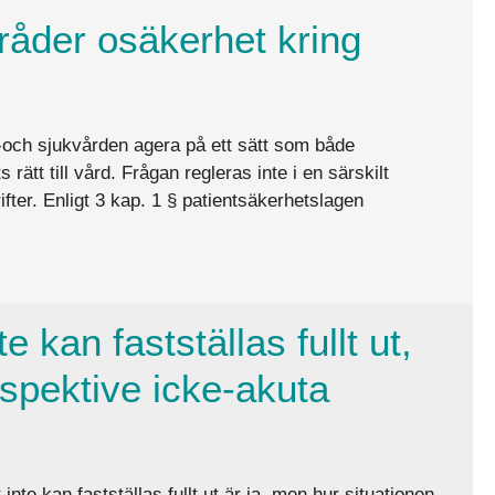
råder osäkerhet kring
o-och sjukvården agera på ett sätt som både
rätt till vård. Frågan regleras inte i en särskilt
ifter. Enligt 3 kap. 1 § patientsäkerhetslagen
ring barnets identitet?
 kan fastställas fullt ut,
espektive icke-akuta
nte kan fastställas fullt ut är ja, men hur situationen