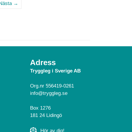
Nästa →
Adress
Tryggleg i Sverige AB
Org.nr 556419-0261
info@tryggleg.se
Box 1276
181 24 Lidingö
Hör av dig!