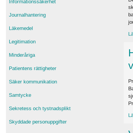
Informationssäkerhet
sk
ba
Journalhantering
jo
Läkemedel
Lä
Legitimation
Minderåriga
v
Patientens rättigheter
Pr
Säker kommunikation
Ba
Samtycke
sj
P
Sekretess och tystnadsplikt
Lä
Skyddade personuppgifter