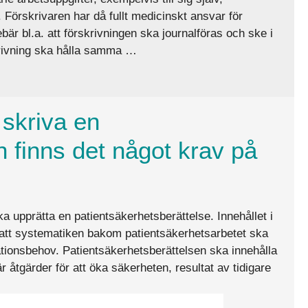
g. Förskrivaren har då fullt medicinskt ansvar för
bär bl.a. att förskrivningen ska journalföras och ske i
krivning ska hålla samma …
än?
 skriva en
h finns det något krav på
a upprätta en patientsäkerhetsberättelse. Innehållet i
ör att systematiken bakom patientsäkerhetsarbetet ska
ationsbehov. Patientsäkerhetsberättelsen ska innehålla
åtgärder för att öka säkerheten, resultat av tidigare