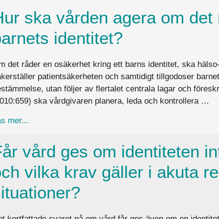
Hur ska vården agera om det 
arnets identitet?
 det råder en osäkerhet kring ett barns identitet, ska häls
kerställer patientsäkerheten och samtidigt tillgodoser barnets 
stämmelse, utan följer av flertalet centrala lagar och föreskr
010:659) ska vårdgivaren planera, leda och kontrollera …
about Hur ska vården agera om det råder osäkerhet k
s mer...
år vård ges om identiteten inte
ch vilka krav gäller i akuta r
ituationer?
t kortfattade svaret på om vård får ges även om en identitet i