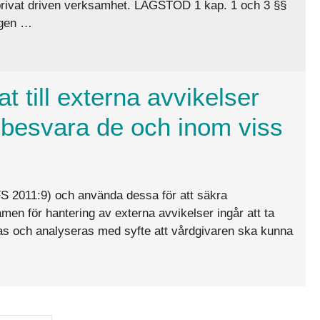
r privat driven verksamhet. LAGSTÖD 1 kap. 1 och 3 §§
agen …
ggutdrag mellan privata vårdigvare och offentligt drivna?
at till externa avvikelser
 besvara de och inom viss
S 2011:9) och använda dessa för att säkra
en för hantering av externa avvikelser ingår att ta
s och analyseras med syfte att vårdgivaren ska kunna
 avvikelser som inkommer, t.ex. måste vi besvara de och inom