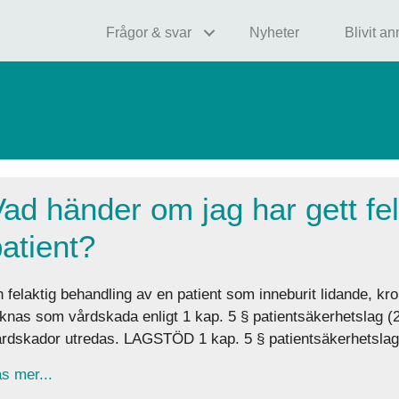
Frågor & svar
Nyheter
Blivit a
ad händer om jag har gett fela
atient?
 felaktig behandling av en patient som inneburit lidande, kr
knas som vårdskada enligt 1 kap. 5 § patientsäkerhetslag (
rdskador utredas. LAGSTÖD 1 kap. 5 § patientsäkerhetslag 
about Vad händer om jag har gett felaktig behandling 
s mer...