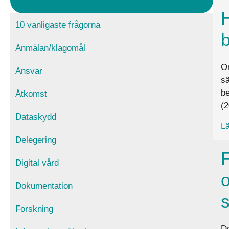
10 vanligaste frågorna
b
Anmälan/klagomål
Om
Ansvar
sä
be
Åtkomst
(2
Dataskydd
Lä
Delegering
F
Digital vård
o
Dokumentation
s
Forskning
De