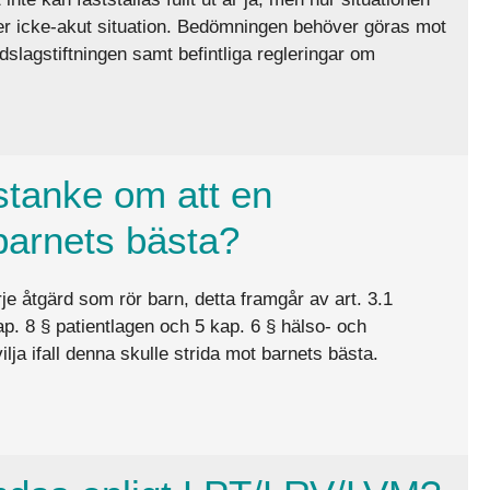
er icke-akut situation. Bedömningen behöver göras mot
slagstiftningen samt befintliga regleringar om
 fullt ut, och vilka krav gäller i akuta respektive icke-akuta 
stanke om att en
barnets bästa?
e åtgärd som rör barn, detta framgår av art. 3.1
. 8 § patientlagen och 5 kap. 6 § hälso- och
ja ifall denna skulle strida mot barnets bästa.
 vårdnadshavare inte agerar i barnets bästa?