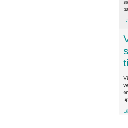
sa
pa
Lä
V
t
Vå
ve
em
up
Lä