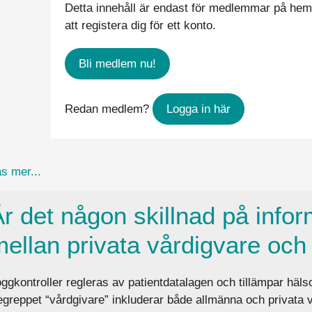
Detta innehåll är endast för medlemmar på he
att registera dig för ett konto.
Bli medlem nu!
Redan medlem?
Logga in här
about Är alla vårdgivare skyldiga att skriva en pati
s mer...
r det någon skillnad på infor
ellan privata vårdigvare och 
ggkontroller regleras av patientdatalagen och tillämpar häls
greppet “vårdgivare” inkluderar både allmänna och privata v