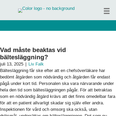
Hoppa
till
innehåll
Vad måste beaktas vid
bältesläggning?
juli 13, 2025
|
Liv Falk
Bältesläggning får ske efter att en chefsöverläkare har
bedömt åtgärden som nödvändig och åtgärden får endast
pågå under kort tid. Personalen ska vara närvarande under
hela den tid som bältesläggningen pågår. För att betraktas
som en nödvändig åtgärd krävs att det finns omedelbar fara
för att en patient allvarligt skadar sig själv eller andra.
Inspektionen för vård och omsorg ska också, utan
dröjsmål, underrättas om bältesläggningen. Det som nu