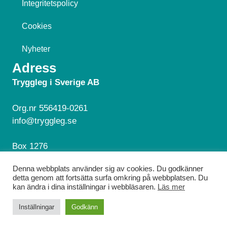
Integritetspolicy
Cookies
Nyheter
Adress
Tryggleg i Sverige AB
Org.nr 556419-0261
info@tryggleg.se
Box 1276
181 24 Lidingö
Denna webbplats använder sig av cookies. Du godkänner
detta genom att fortsätta surfa omkring på webbplatsen. Du
Hör av dig!
kan ändra i dina inställningar i webbläsaren.
Läs mer
© 2026 Tryggleg. Alla rättigheter reserverade.
Inställningar
Godkänn
Webbdesign av
EMS Design Webbyrå
.