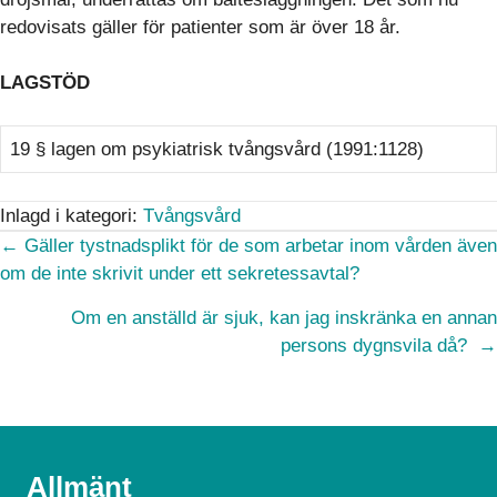
redovisats gäller för patienter som är över 18 år.
LAGSTÖD
19 § lagen om psykiatrisk tvångsvård (1991:1128)
Inlagd i kategori:
Tvångsvård
Posts
← Gäller tystnadsplikt för de som arbetar inom vården även
om de inte skrivit under ett sekretessavtal?
navigation
Om en anställd är sjuk, kan jag inskränka en annan
persons dygnsvila då? →
Allmänt