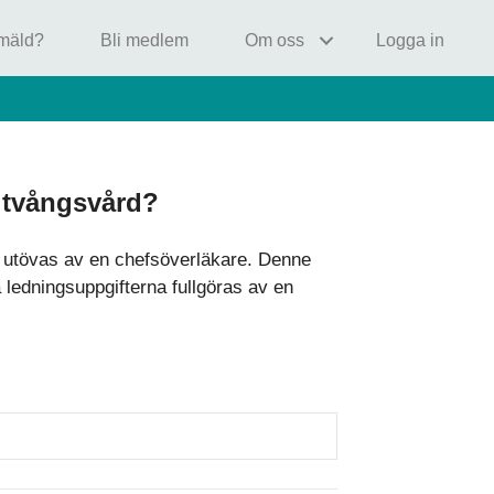
nmäld?
Bli medlem
Om oss
Logga in
k tvångsvård?
rd utövas av en chefsöverläkare. Denne
ledningsuppgifterna fullgöras av en