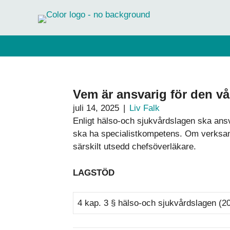
Hoppa
till
innehåll
Vem är ansvarig för den v
juli 14, 2025
|
Liv Falk
Enligt hälso-och sjukvårdslagen ska ansv
ska ha specialistkompetens. Om verksamh
särskilt utsedd chefsöverläkare.
LAGSTÖD
4 kap. 3 § hälso-och sjukvårdslagen (2