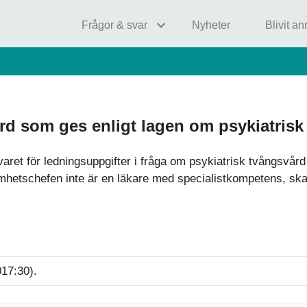
Frågor & svar
Nyheter
Blivit a
ård som ges enligt lagen om psykiatris
aret för ledningsuppgifter i fråga om psykiatrisk tvångsvå
etschefen inte är en läkare med specialistkompetens, ska 
017:30).