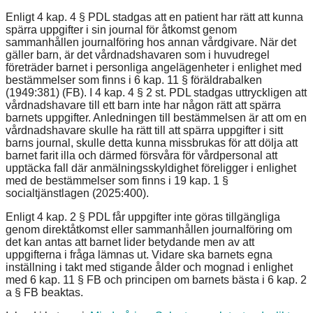
Enligt 4 kap. 4 § PDL stadgas att en patient har rätt att kunna
spärra uppgifter i sin journal för åtkomst genom
sammanhållen journalföring hos annan vårdgivare. När det
gäller barn, är det vårdnadshavaren som i huvudregel
företräder barnet i personliga angelägenheter i enlighet med
bestämmelser som finns i 6 kap. 11 § föräldrabalken
(1949:381) (FB). I 4 kap. 4 § 2 st. PDL stadgas uttryckligen att
vårdnadshavare till ett barn inte har någon rätt att spärra
barnets uppgifter. Anledningen till bestämmelsen är att om en
vårdnadshavare skulle ha rätt till att spärra uppgifter i sitt
barns journal, skulle detta kunna missbrukas för att dölja att
barnet farit illa och därmed försvåra för vårdpersonal att
upptäcka fall där anmälningsskyldighet föreligger i enlighet
med de bestämmelser som finns i 19 kap. 1 §
socialtjänstlagen (2025:400).
Enligt 4 kap. 2 § PDL får uppgifter inte göras tillgängliga
genom direktåtkomst eller sammanhållen journalföring om
det kan antas att barnet lider betydande men av att
uppgifterna i fråga lämnas ut. Vidare ska barnets egna
inställning i takt med stigande ålder och mognad i enlighet
med 6 kap. 11 § FB och principen om barnets bästa i 6 kap. 2
a § FB beaktas.