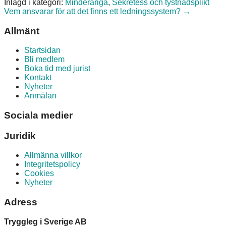
Inlagd i kategori:
Minderåriga
,
Sekretess och tystnadsplikt
Posts
Vem ansvarar för att det finns ett ledningssystem? →
navigation
Allmänt
Startsidan
Bli medlem
Boka tid med jurist
Kontakt
Nyheter
Anmälan
Sociala medier
Juridik
Allmänna villkor
Integritetspolicy
Cookies
Nyheter
Adress
Tryggleg i Sverige AB