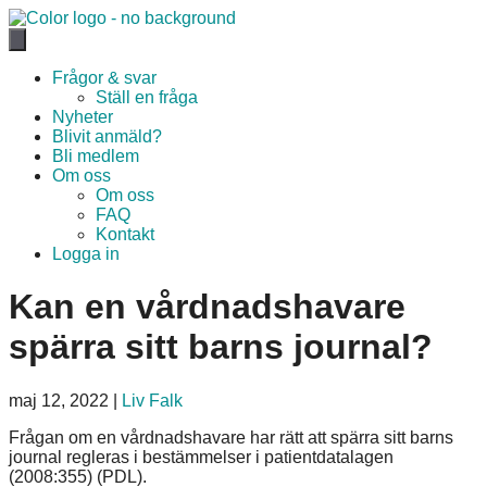
Hoppa
till
innehåll
Frågor & svar
Ställ en fråga
Nyheter
Blivit anmäld?
Bli medlem
Om oss
Om oss
FAQ
Kontakt
Logga in
Kan en vårdnadshavare
spärra sitt barns journal?
maj 12, 2022
|
Liv Falk
Frågan om en vårdnadshavare har rätt att spärra sitt barns
journal regleras i bestämmelser i patientdatalagen
(2008:355) (PDL).