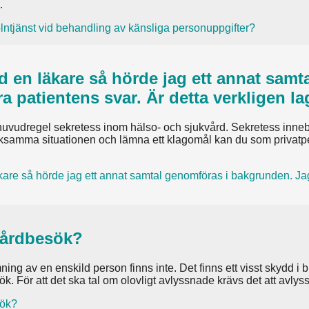
…
lntjänst vid behandling av känsliga personuppgifter?
med en läkare så hörde jag ett annat sa
 patientens svar. Är detta verkligen la
 huvudregel sekretess inom hälso- och sjukvård. Sekretess inneb
märksamma situationen och lämna ett klagomål kan du som privatp
läkare så hörde jag ett annat samtal genomföras i bakgrunden. J
 vårdbesök?
mning av en enskild person finns inte. Det finns ett visst skydd 
k. För att det ska tal om olovligt avlyssnade krävs det att avlys
sök?