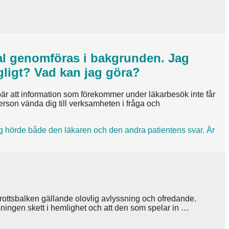
mtal genomföras i bakgrunden. Jag
gligt? Vad kan jag göra?
är att information som förekommer under läkarbesök inte får
erson vända dig till verksamheten i fråga och
ag hörde både den läkaren och den andra patientens svar. Är
i brottsbalken gällande olovlig avlyssning och ofredande.
sningen skett i hemlighet och att den som spelar in …