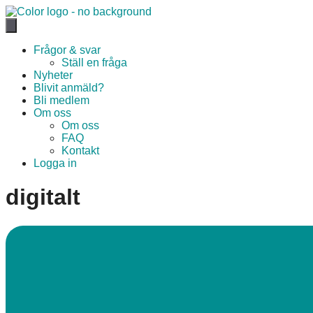
Hoppa
till
innehåll
Frågor & svar
Ställ en fråga
Nyheter
Blivit anmäld?
Bli medlem
Om oss
Om oss
FAQ
Kontakt
Logga in
digitalt