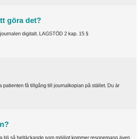
att göra det?
öra journalen digitalt. LAGSTÖD 2 kap. 15 §
 patienten få tillgång till journalkopian på stället. Du är
en?
et ska bli så heltäckande som möjligt kommer resonemang även