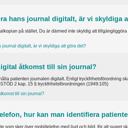
ra hans journal digitalt, är vi skyldiga 
urnalkopian på stället. Du är därmed inte skyldig att tillgängligg
journal digitalt, är vi skyldiga att göra det?
igital åtkomst till sin journal?
ålla patienten journalen digitalt. Enligt tryckfrihetsförordning ska
LAGSTÖD 2 kap. 15 § tryckfrihetsförordningen (1949:105)
tkomst till sin journal?
lefon, hur kan man identifiera patient
möte som sker över mobiltelefon med ljud och bild, för att svar