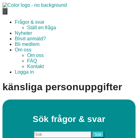
Hoppa
till
innehåll
Frågor & svar
Ställ en fråga
Nyheter
Blivit anmäld?
Bli medlem
Om oss
Om oss
FAQ
Kontakt
Logga in
känsliga personuppgifter
Sök frågor & svar