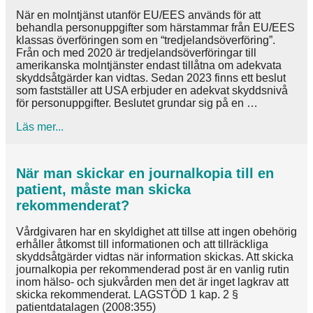
När en molntjänst utanför EU/EES används för att
behandla personuppgifter som härstammar från EU/EES
klassas överföringen som en “tredjelandsöverföring”.
Från och med 2020 är tredjelandsöverföringar till
amerikanska molntjänster endast tillåtna om adekvata
skyddsåtgärder kan vidtas. Sedan 2023 finns ett beslut
som fastställer att USA erbjuder en adekvat skyddsnivå
för personuppgifter. Beslutet grundar sig på en …
about
Läs mer...
Är
det
lagligt
När man skickar en journalkopia till en
att
patient, måste man skicka
använda
en
rekommenderat?
amerikansk
molntjänst
Vårdgivaren har en skyldighet att tillse att ingen obehörig
vid
erhåller åtkomst till informationen och att tillräckliga
behandling
skyddsåtgärder vidtas när information skickas. Att skicka
av
journalkopia per rekommenderad post är en vanlig rutin
känsliga
inom hälso- och sjukvården men det är inget lagkrav att
personuppgifter?
skicka rekommenderat. LAGSTÖD 1 kap. 2 §
patientdatalagen (2008:355)