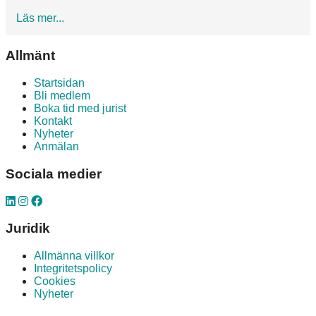
about
Läs mer...
När
man
Allmänt
skickar
en
journalkopia
Startsidan
till
Bli medlem
en
Boka tid med jurist
patient,
Kontakt
måste
Nyheter
man
Anmälan
skicka
rekommenderat?
Sociala medier
Juridik
Allmänna villkor
Integritetspolicy
Cookies
Nyheter