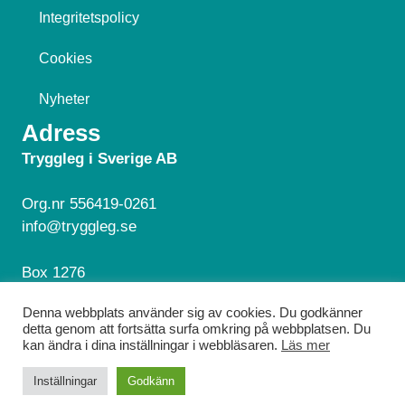
Integritetspolicy
Cookies
Nyheter
Adress
Tryggleg i Sverige AB
Org.nr 556419-0261
info@tryggleg.se
Box 1276
181 24 Lidingö
Denna webbplats använder sig av cookies. Du godkänner
detta genom att fortsätta surfa omkring på webbplatsen. Du
Hör av dig!
kan ändra i dina inställningar i webbläsaren.
Läs mer
© 2026 Tryggleg. Alla rättigheter reserverade.
Inställningar
Godkänn
Webbdesign av
EMS Design Webbyrå
.