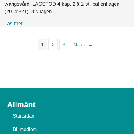
tvångsvård. LAGSTÖD 4 kap. 2 § 2 st. patientlagen
(2014:821). 3 § lagen …
about När kan demenssjuka tvångsvårdas?
Läs mer...
1
2
3
Nästa →
Allmänt
Startsidan
Bli medlem