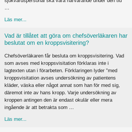
sjukvårdspersonal ska vara närvarande under den tid
…
about Som skötare på en psykiatrisk vårdinrättn
Läs mer...
Vad är tillåtet att göra om chefsöverläkaren har
beslutat om en kroppsvisitering?
Chefsöverläkaren får besluta om kroppsvisitering. Vad
som avses med kroppsvisitation förklaras inte i
lagtexten utan i förarbeten. Förklaringen lyder ”med
kroppsvisitation avses undersökning av patientens
kläder, väska eller något annat som han för med sig,
däremot inte av hans kropp. Varje undersökning av
kroppen antingen den är endast okulär eller mera
ingående är att betrakta som …
about Vad är tillåtet att göra om chefsöverläkar
Läs mer...