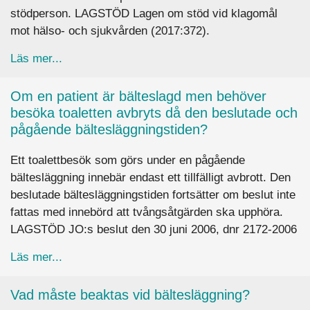
stödperson. LAGSTÖD Lagen om stöd vid klagomål
mot hälso- och sjukvården (2017:372).
about Vem beslutar om en tvångsvårdad patient
Läs mer...
Om en patient är bälteslagd men behöver
besöka toaletten avbryts då den beslutade och
pågående bältesläggningstiden?
Ett toalettbesök som görs under en pågående
bältesläggning innebär endast ett tillfälligt avbrott. Den
beslutade bältesläggningstiden fortsätter om beslut inte
fattas med innebörd att tvångsåtgärden ska upphöra.
LAGSTÖD JO:s beslut den 30 juni 2006, dnr 2172-2006
about Om en patient är bälteslagd men behöver 
Läs mer...
Vad måste beaktas vid bältesläggning?