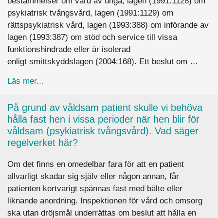
bestämmelser om vård av unga, lagen (1991:1128) om
psykiatrisk tvångsvård, lagen (1991:1129) om
rättspsykiatrisk vård, lagen (1993:388) om införande av
lagen (1993:387) om stöd och service till vissa
funktionshindrade eller är isolerad
enligt smittskyddslagen (2004:168). Ett beslut om …
about Kan personalen bestämma att jag inte får 
Läs mer...
På grund av våldsam patient skulle vi behöva
hålla fast hen i vissa perioder när hen blir för
våldsam (psykiatrisk tvångsvård). Vad säger
regelverket här?
Om det finns en omedelbar fara för att en patient
allvarligt skadar sig själv eller någon annan, får
patienten kortvarigt spännas fast med bälte eller
liknande anordning. Inspektionen för vård och omsorg
ska utan dröjsmål underrättas om beslut att hålla en