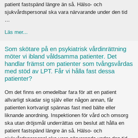
patient fastspänd längre än så. Hälso- och
sjukvårdspersonal ska vara närvarande under den tid
…
about På grund av våldsam patient skulle vi behö
Läs mer...
Som skötare på en psykiatrisk vårdinrättning
möter vi ibland våldsamma patienter. Det
handlar främst om patienter som tvångsvårdas
med stöd av LPT. Får vi hålla fast dessa
patienter?
Om det finns en omedelbar fara för att en patient
allvarligt skadar sig själv eller någon annan, får
patienten kortvarigt spännas fast med bälte eller
liknande anordning. Inspektionen för vård och omsorg
ska utan dröjsmål underrättas om beslut att hålla en
patient fastspänd längre än så. Hälso- och