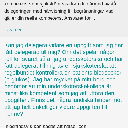
kompetens som sjuksköterska kan du därmed avstå
delegeringen med hänvisning till begränsningar vad
gäller din reella kompetens. Ansvaret för …
about Är sjuksköterska. Kan jag säga nej till en
Läs mer...
Kan jag delegera vidare en uppgift som jag har
fått delegerad till mig? Om det spelar någon
roll för svaret så är jag undersköterska och har
fått delegerat till mig av en sjuksköterska att
regelbundet kontrollera en patients blodsocker
(p-glukos). Jag har mycket på mitt bord och
bedömer att min undersköterskekollega är
minst lika kompetent som jag att utföra den
uppgiften. Finns det några juridiska hinder mot
att jag helt enkelt ger vidare uppgiften till
henne?
​​Inledningsvis kan sägas att hälso- och