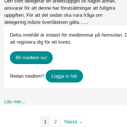
Den som delegerar en arbetsuppgift till någon annan,
ansvarar för att denne har förutsättningar att fullgöra
uppgiften. För att det sedan ska vara fråga om
delegering måste överlåtelsen gälla…...
Detta innehåll är endast för medlemmar på hemsidan. 
att registera dig för ett konto.
Bli medlem nu!
Redan medlem?
Logga in här
about Kan man delegera vilka arbetsuppgifter s
Läs mer...
1
2
Nästa →